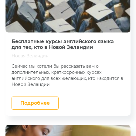
Waikato University
Технолог
Управление
проектами
Aspire2 International
Инженер
Управление в сфере
AIS
здравоохранения
Бариста
NZIE
Биотехнология
Маркетолог
Бесплатные курсы английского языка
Weltec
Экологические
Повар
технологии
для тех, кто в Новой Зеландии
Whitireia
Конструктор
Новая Зеландия
Пищевые технологии
Toi–Ohomai
Сварщик
Сейчас мы хотели бы рассказать вам о
Агротехника
дополнительных, краткосрочных курсах
The Campbell
Дайвер
Institute
Английский язык
английского для всех желающих, кто находится в
Медицинский
Новой Зеландии
Massage College
Финансы
персонал
Southern Institute of
Общественное
Преподаватель
Technology (SIT)
питание
Подробнее
Бизнес
Otago Polytechnic
Бизнес
Victoria University
Маркетинг
University of Auckland
Информационная
безопасность