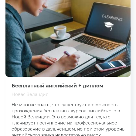
University of Otago
Туризм
University of
Canterbury
Строительство
Massey Universities
Механика
Lincoln University
Дорожные службы
New Zealand
Транспорт
Skydiving School
Информационные
Nelson Marlborough
технологии
Institute of
Technology
Здравоохранение
Queenstown Resort
Социальная работа
College
Бесплатный английский + диплом
Виноделие
Alpha Educational
Новая Зеландия
Institute
Морская наука и
Не многие знают, что существует возможность
рыбное производство
Tasman International
прохождения бесплатных курсов английского в
Academies
Астрономия
Новой Зеландии. Это возможно для тех, кто
Eastern Institute of
планирует поступление на профессиональное
Technology (EIT)
Искусство и музеи
образование в дальнейшем, но при этом уровень
английского языка недостаточно высок
Unitec