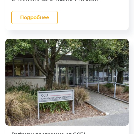
Лесное хозяйство
New Zealand Institute
Массаж и
of Education (NZIE)
косметические
Подробнее
терапии
Kiwi English Academy
Полиция
Nelson English Centre
Видео и
аудиопроизводство
AUT University
Спорт
IPU
Инженерия
Western Institute Of
Technology (WITT)
Ветеринария
North Tec
Обучение
ICL Group
Бьюти
International College
of Auckland
Worldwide School
Massey University
Yoobee College