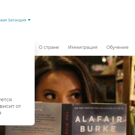
вая Зеландия
О стране
Иммиграция
Обучение
уется
висит от
я