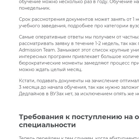
обучение можно несколько раз в году. Обучение н
понедельник.
Срок рассмотрения документов может занять от 1 н
учебного заведения, подробнее про категории вуз
Самые оперативные ответы мы получаем от частных
рассматривать заявку в течение 1-2 недель, так ка
Admission Team. Замыкают этот список крупные ун
интересных программ привлекает большое количес
бюрократические моменты замедляют процесс прие
можно ждать целый месяц.
Кстати, подавать документы на зачисление оптимал
3 месяца до начала обучения, так как нужно заложи
Дедлайнов в ВУЗах нет, за исключением опять же 
Требования к поступлению на 
специальности
Теперь перейдем к тем случаям, когда абитуриент