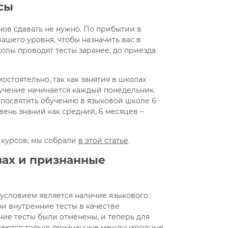
сы
нов сдавать не нужно. По прибытии в
ашего уровня, чтобы назначить вас в
олы проводят тесты заранее, до приезда
стоятельно, так как занятия в школах
бучение начинается каждый понедельник.
посвятить обучению в языковой школе 6
вень знаний как средний, 6 месяцев –
курсов, мы собрали
в этой статье
.
зах и признанные
условием является наличие языкового
и внутренние тесты в качестве
нние тесты были отменены, и теперь для
имаются только признанные международные