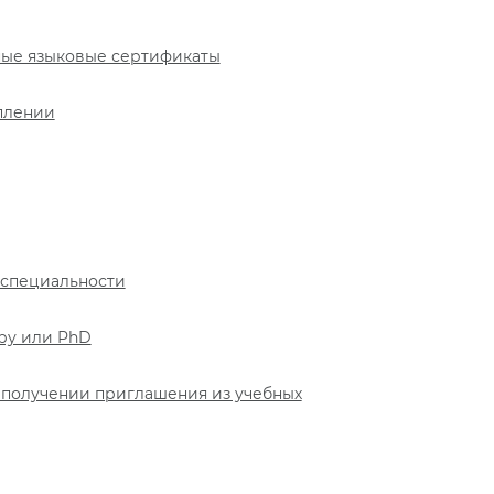
нные языковые сертификаты
плении
 специальности
ру или PhD
в получении приглашения из учебных