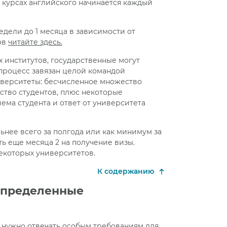
а курсах английского начинается каждый
едели до 1 месяца в зависимости от
ов
читайте здесь.
 институтов, государственные могут
к процесс завязан целой командой
иверситеты: бесчисленное множество
тво студентов, плюс некоторые
ма студента и ответ от университета
ьнее всего за полгода или как минимум за
ть еще месяца 2 на получение визы.
некоторых университетов.
К содержанию
определенные
у нужно отвечать особым требованиям для