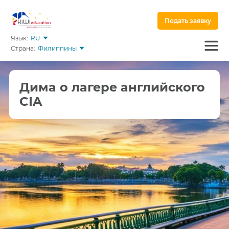
Подать заявку
Язык:
RU
Страна:
Филиппины
Дима о лагере английского
CIA