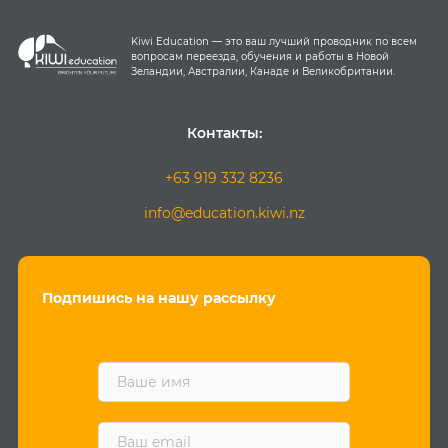
Kiwi Education — это ваш лучший проводник по всем
вопросам переезда, обучения и работы в Новой
Зеландии, Австралии, Канаде и Великобритании.
Контакты:
+63 919 332 8236
info@education.kiwi.nz
Подпишись на нашу рассылку
F
i
r
s
E