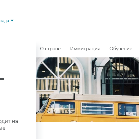
нада
О стране
Иммиграция
Обучение
-
ходит на
ые