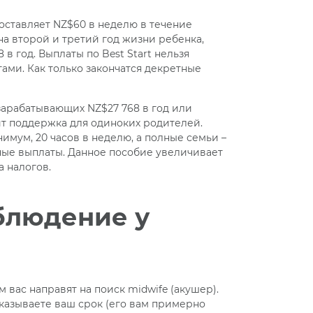
составляет NZ$60 в неделю в течение
на второй и третий год жизни ребенка,
в год. Выплаты по Best Start нельзя
ами. Как только закончатся декретные
зарабатывающих NZ$27 768 в год или
ит поддержка для одиноких родителей.
имум, 20 часов в неделю, а полные семьи –
нные выплаты. Данное пособие увеличивает
а налогов.
блюдение у
вас направят на поиск midwife (акушер).
указываете ваш срок (его вам примерно