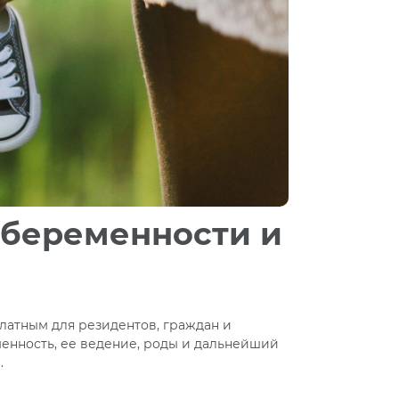
 беременности и
латным для резидентов, граждан и
менность, ее ведение, роды и дальнейший
.