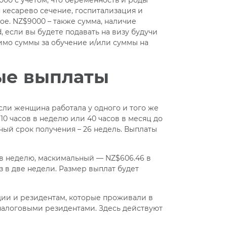
000 с учетом, что беременность и роды
 кесарево сечение, госпитализация и
ое. NZ$9000 – также сумма, наличие
, если вы будете подавать на визу будучи
имо суммы за обучение и/или суммы на
ые выплаты
сли женщина работала у одного и того же
10 часов в неделю или 40 часов в месяц до
ый срок получения – 26 недель. Выплаты
в неделю, маскимальный — NZ$606.46 в
з в две недели. Размер выплат будет
ии и резидентам, которые проживали в
налоговыми резидентами. Здесь действуют