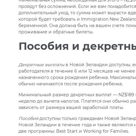
Минимальная сумма, необходимая для этого – NZ$9
пройдут без осложнений. Если же вам понадобится
дополнительный уход, то сумма может вырасти вдв
которой будет требовать и Immigration New Zealand
беременной. Она должна быть на вашем счете пом
проживание и обратные билеты.
Пособия и декретн
Декретные выплаты
в Новой Зеландии доступны, е
работодателя в течение 6 или 12 месяцев не менее 
назначенного срока рождения ребенка. Максимальн
обычно начинаются после рождения ребенка.
Минимальный размер декретных выплат — NZ$189 
неделю до вычета налогов. Платятся они обычно ра
зависеть от размера вашей заработной платы.
Пособия
доступны только гражданам Новой Зеланд
Новой Зеландии в течение года и также являются 
две программы: Best Start и Working for Families.