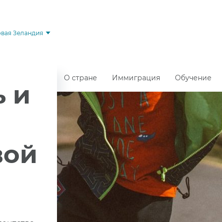
вая Зеландия
О стране
Иммиграция
Обучение
 и
вой