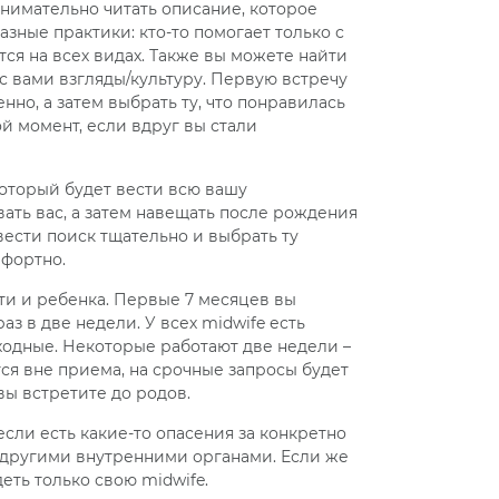
нимательно читать описание, которое
азные практики: кто-то помогает только с
я на всех видах. Также вы можете найти
с вами взгляды/культуру. Первую встречу
но, а затем выбрать ту, что понравилась
й момент, если вдруг вы стали
 который будет вести всю вашу
ать вас, а затем навещать после рождения
вести поиск тщательно и выбрать ту
мфортно.
сти и ребенка. Первые 7 месяцев вы
раз в две недели. У всех midwife есть
ыходные. Некоторые работают две недели –
дится вне приема, на срочные запросы будет
вы встретите до родов.
 если есть какие-то опасения за конкретно
 другими внутренними органами. Если же
еть только свою midwife.