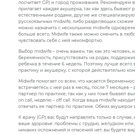
посчитает GP) и город проживания. Рекомендуем в
прилагает каждая акушерка, так как здесь бывают р
естественными родами, другие же специализируютс
русскоязычных midwife, либо разделяющих схожие 
можно назначить с несколькими midwife одновремен
больше всего. Midwife также можно сменить в любо
чувствовать себя с ней некомфортно.
Выбор midwife – очень важен, так как это человек,
беременность, присутствовать на родах, поддержив
ребенка в течение 6 недель. Поэтому лучше всего 
практику и акушерку, с которой действительно ко
Midwife помогает со всем, что касается беременно
встречаетесь с ней раз в месяц, после 7 месяцев – 
партнер по практике, так как у них тоже бывают в
on call, неделю – off call. Когда ваша midwife нахо
отвечать ее партнер по практике. Обеих акушерок 
К врачу (GP) вас будут направлять только в случае,
ваше здоровье: проблемы с грудью, желудком или
никаких осложнений и опасений нет, вы будете вид