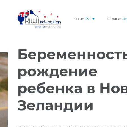
Язык:
RU
Страна:
Но
Беременность
рождение
ребенка в Но
Зеландии