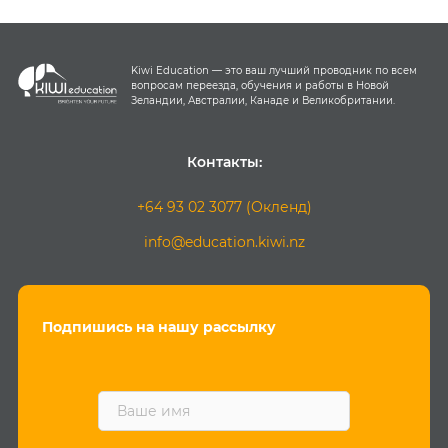
Kiwi Education — это ваш лучший проводник по всем
вопросам переезда, обучения и работы в Новой
Зеландии, Австралии, Канаде и Великобритании.
Контакты:
+64 93 02 3077 (Окленд)
info@education.kiwi.nz
Подпишись на нашу рассылку
F
i
r