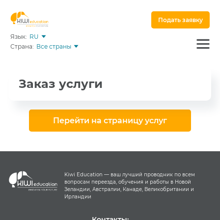
Подать заявку
Язык:
RU
Страна:
Все страны
Заказ услуги
Перейти на страницу услуг
Kiwi Education — ваш лучший проводник по всем
вопросам переезда, обучения и работы в Новой
Зеландии, Австралии, Канаде, Великобритании и
Ирландии
Контакты: