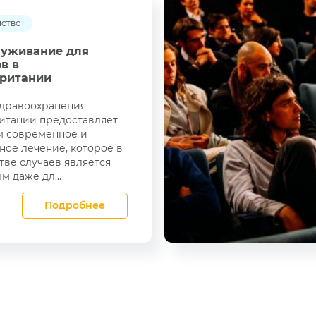
йство
уживание для
в в
ритании
здравоохранения
итании предоставляет
м современное и
ное лечение, которое в
ве случаев является
м даже дл...
Подробнее