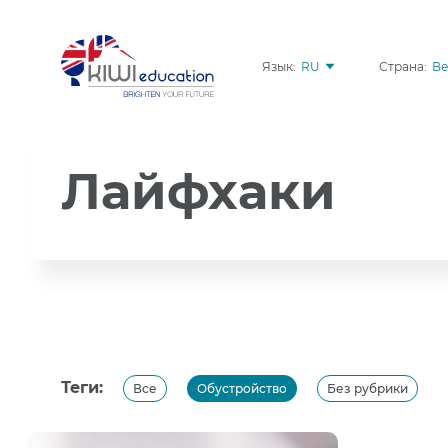
Язык:
RU
Страна:
Ве
Лайфхаки
Теги:
Все
Обустройство
Без рубрики