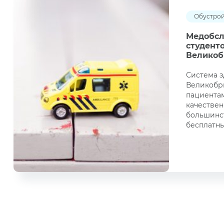
Обустро
Медобсл
студенто
Великоб
Система 
Великобр
пациента
качествен
большинст
бесплатны