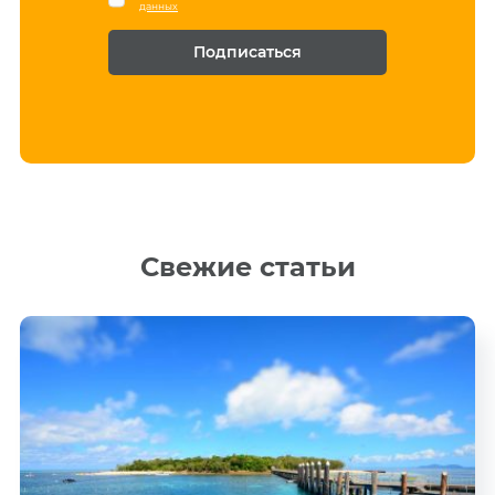
данных
m
l
e
*
*
Свежие статьи