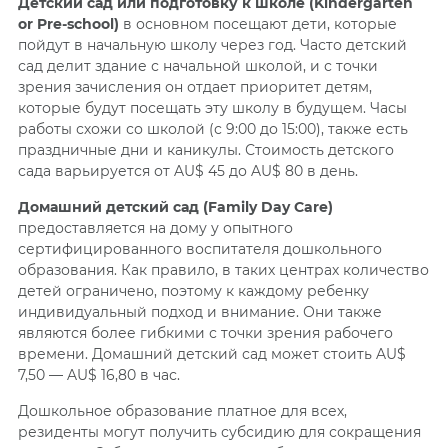
Детский сад или подготовку к школе (Kindergarten
or Pre-school)
в основном посещают дети, которые
пойдут в начальную школу через год. Часто детский
сад делит здание с начальной школой, и с точки
зрения зачисления он отдает приоритет детям,
которые будут посещать эту школу в будущем. Часы
работы схожи со школой (с 9:00 до 15:00), также есть
праздничные дни и каникулы. Стоимость детского
сада варьируется от AU$ 45 до AU$ 80 в день.
Домашний детский сад (Family Day Care)
предоставляется на дому у опытного
сертифицированного воспитателя дошкольного
образования. Как правило,
в
таких центрах
количество
детей ограничено
,
поэтому
к каждому ребенку
индивидуальный подход и внимание. Они также
являются более гибкими с точки зрения рабочего
времени. Домашний детский сад может стоить AU$
7,50 — AU$ 16,80 в час.
Дошкольное образование платное для всех,
резиденты могут получить субсидию для сокращения