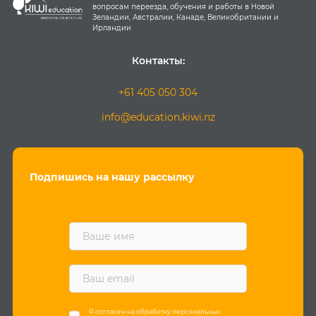
вопросам переезда, обучения и работы в Новой
Зеландии, Австралии, Канаде, Великобритании и
Ирландии
Контакты:
+61 405 050 304
info@education.kiwi.nz
Подпишись на нашу рассылку
F
i
r
s
E
t
m
n
a
a
i
Я согласен на обработку
персональных