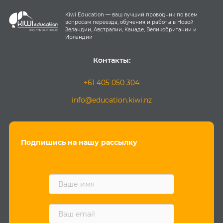
Kiwi Education — ваш лучший проводник по всем
вопросам переезда, обучения и работы в Новой
Зеландии, Австралии, Канаде, Великобритании и
Ирландии
Контакты:
+61 405 050 304
info@education.kiwi.nz
Подпишись на нашу рассылку
F
i
r
s
E
t
m